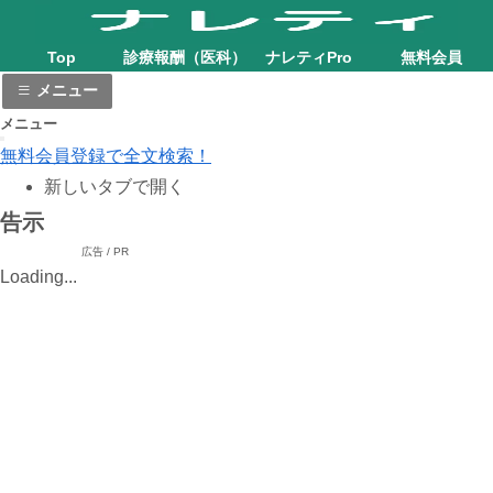
Top
診療報酬（医科）
ナレティPro
無料会員
メニュー
メニュー
無料会員登録で全文検索！
新しいタブで開く
告示
広告 / PR
Loading...