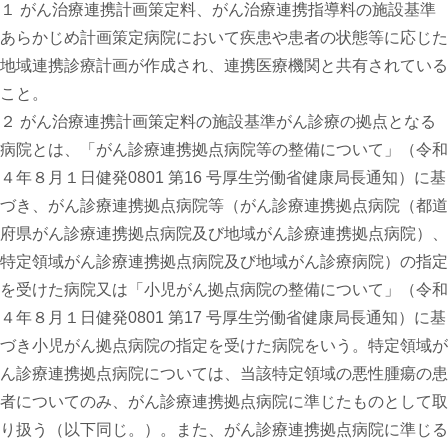
１ がん治療連携計画策定料、がん治療連携指導料の施設基準
あらかじめ計画策定病院において疾患や患者の状態等に応じた
地域連携診療計画が作成され、連携医療機関と共有されている
こと。
２ がん治療連携計画策定料の施設基準がん診療の拠点となる
病院とは、「がん診療連携拠点病院等の整備について」（
令和
４
年
８
月
１日
健発0
80
1 第
16
号厚生労働省健康局長通知）に基
づき、がん診療連携拠点病院等（がん診療連携拠点病院（都道
府県がん診療連携拠点病院及び地域がん診療連携拠点病院）、
特定領域がん診療連携拠点病院及び地域がん診療病院）の指定
を受けた病院又は「小児がん拠点病院の整備について」（
令和
４
年
８
月
１
日健発0
80
1 第
17
号厚生労働省健康局長通知）に基
づき小児がん拠点病院の指定を受けた病院をいう。特定領域が
ん診療連携拠点病院については、当該特定領域の悪性腫瘍の患
者についてのみ、がん診療連携拠点病院に準じたものとして取
り扱う（以下同じ。）。また、がん診療連携拠点病院に準じる