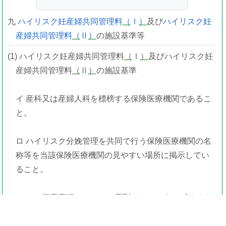
九
ハイリスク妊産婦共同管理料
（
Ⅰ
）
及び
ハイリスク妊
産婦共同管理料
（
Ⅱ
）
の施設基準等
(1) ハイリスク妊産婦共同管理料
（
Ⅰ
）
及びハイリスク妊
産婦共同管理料
（
Ⅱ
）
の施設基準
イ 産科又は産婦人科を標榜する保険医療機関であるこ
と。
ロ ハイリスク分娩管理を共同で行う保険医療機関の名
称等を当該保険医療機関の見やすい場所に掲示してい
ること。
ハ ロの掲示事項について、原則として、ウェブサイト
に掲載していること。