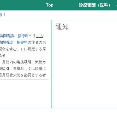
Top
診療報酬（医科）
索！
通知
訪問看護・指導料
の注
１３
訪問看護・指導料
の注
８
の規
場合を含む。）に規定する厚
る者
、鼻腔内の喀痰吸引、気管カ
痰吸引、胃瘻若しくは腸瘻に
経鼻経管栄養を必要とする者