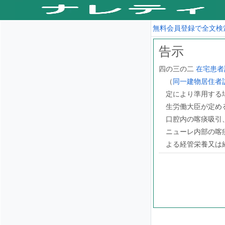
無料会員登録で全文検
告示
四の三の二
在宅患者
（
同一建物居住者
定により準用する
生労働大臣が定め
口腔内の喀痰吸引
ニューレ内部の喀
よる経管栄養又は