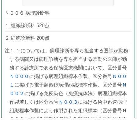
Ｎ００６ 病理診断料
１ 組織診断料 520点
２ 細胞診断料 200点
注１ １については、病理診断を専ら担当する医師が勤務
する病院又は病理診断を専ら担当する常勤の医師が勤
務する診療所である保険医療機関において、区分番号
Ｎ０００
に掲げる病理組織標本作製、区分番号
Ｎ００
１
に掲げる電子顕微鏡病理組織標本作製、区分番号
Ｎ
００２
に掲げる免疫染色（免疫抗体法）病理組織標本
作製若しくは区分番号
Ｎ００３
に掲げる術中迅速病理
組織標本作製により作製された組織標本（区分番号Ｎ
０００に掲げる病理組織標本作製又は区分番号Ｎ００
２に掲げる免疫染色（免疫抗体法）病理組織標本作製
により作製された組織標本のデジタル病理画像を含