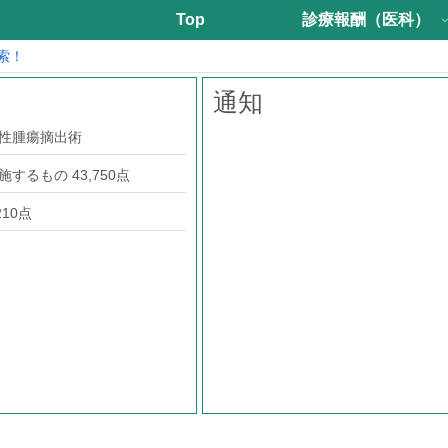
Top
診療報酬（医科）
索！
通知
悪性腫瘍摘出術
するもの 43,750点
210点