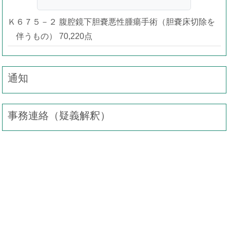
Ｋ６７５－２ 腹腔鏡下胆嚢悪性腫瘍手術（胆嚢床切除を
伴うもの） 70,220点
通知
事務連絡（疑義解釈）