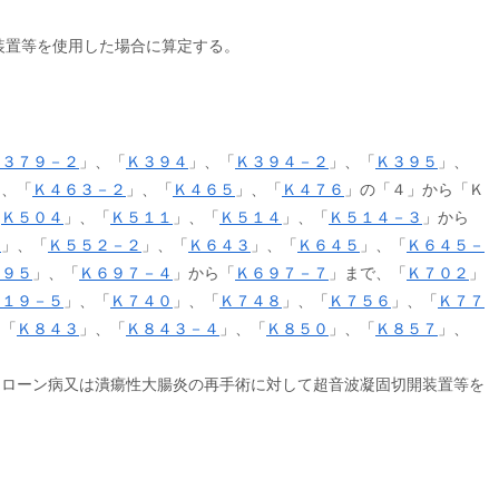
装置等を使用した場合に算定する。
Ｋ３７９－２
」、「
Ｋ３９４
」、「
Ｋ３９４－２
」、
「
Ｋ３９５
」、
」、「
Ｋ４６３－２
」、「
Ｋ４６５
」、「
Ｋ４７６
」の「４」から「Ｋ
「
Ｋ５０４
」、「
Ｋ５１１
」、「
Ｋ５１４
」、「
Ｋ５１４－３
」から
２
」、「
Ｋ５５２－２
」、「
Ｋ６４３
」、「
Ｋ６４５
」、「
Ｋ６４５－
６９５
」、「
Ｋ６９７－４
」から「
Ｋ６９７－７
」まで、「
Ｋ７０２
」
７１９－５
」、「
Ｋ７４０
」、「
Ｋ７４８
」、「
Ｋ７５６
」、「
Ｋ７７
、「
Ｋ８４３
」、「
Ｋ８４３－４
」、「
Ｋ８５０
」、「
Ｋ８５７
」、
クローン病又は潰瘍性大腸炎の再手術に対して超音波凝固切開装置等を