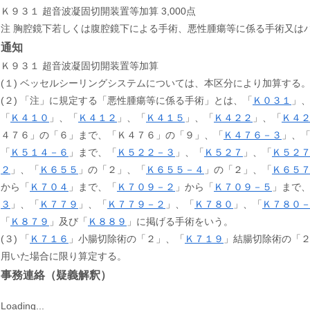
Ｋ９３１ 超音波凝固切開装置等加算 3,000点
注 胸腔鏡下若しくは腹腔鏡下による手術、悪性腫瘍等に係る手術又は
通知
Ｋ９３１ 超音波凝固切開装置等加算
(１) ベッセルシーリングシステムについては、本区分により加算する
(２) 「注」に規定する「悪性腫瘍等に係る手術」とは、「
Ｋ０３１
」
「
Ｋ４１０
」、「
Ｋ４１２
」、「
Ｋ４１５
」、「
Ｋ４２２
」、「
Ｋ４
４７６」の「６」まで、「Ｋ４７６」の「９」、「
Ｋ４７６－３
」、
「
Ｋ５１４－６
」まで、「
Ｋ５２２－３
」、「
Ｋ５２７
」、「
Ｋ５２
２
」、「
Ｋ６５５
」の「２」、「
Ｋ６５５－４
」の「２」、「
Ｋ６５
から「
Ｋ７０４
」まで、「
Ｋ７０９－２
」から「
Ｋ７０９－５
」まで
３
」、「
Ｋ７７９
」、「
Ｋ７７９－２
」、「
Ｋ７８０
」、「
Ｋ７８０
「
Ｋ８７９
」及び「
Ｋ８８９
」に掲げる手術をいう。
(３) 「
Ｋ７１６
」小腸切除術の「２」、「
Ｋ７１９
」結腸切除術の「
用いた場合に限り算定する。
事務連絡（疑義解釈）
Loading...