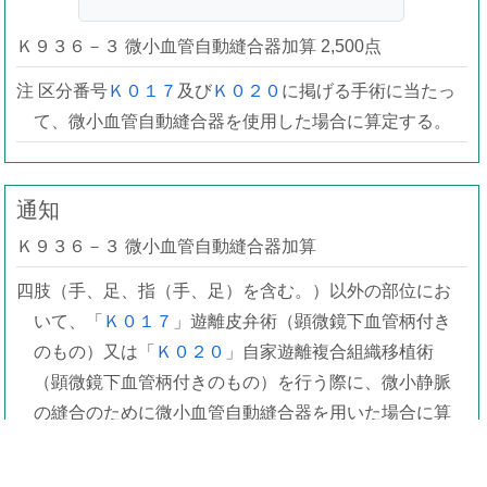
Ｋ９３６－３ 微小血管自動縫合器加算 2,500点
注 区分番号
Ｋ０１７
及び
Ｋ０２０
に掲げる手術に当たっ
て、微小血管自動縫合器を使用した場合に算定する。
通知
Ｋ９３６－３ 微小血管自動縫合器加算
四肢（手、足、指（手、足）を含む。）以外の部位にお
いて、「
Ｋ０１７
」遊離皮弁術（顕微鏡下血管柄付き
のもの）又は「
Ｋ０２０
」自家遊離複合組織移植術
（顕微鏡下血管柄付きのもの）を行う際に、微小静脈
の縫合のために微小血管自動縫合器を用いた場合に算
定する。なお、この場合において、２個を限度として
当該加算点数に微小血管自動縫合器用カートリッジの