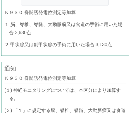
Ｋ９３０ 脊髄誘発電位測定等加算
１ 脳、脊椎、脊髄、大動脈瘤又は食道の手術に用いた場
合 3,630点
２ 甲状腺又は副甲状腺の手術に用いた場合 3,130点
通知
Ｋ９３０ 脊髄誘発電位測定等加算
(１) 神経モニタリングについては、本区分により加算す
る。
(２) 「１」に規定する脳、脊椎、脊髄、大動脈瘤又は食道
の手術とは、「
Ｋ１１６
」から「
Ｋ１１８
」まで、
「
Ｋ１２８
」から「
Ｋ１３６
」まで、「
Ｋ１３８
」、