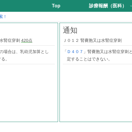
Top
診療報酬（医科）
索！
通知
は水腎症穿刺
420点
Ｊ０１２ 腎嚢胞又は水腎症穿刺
児の場合は、乳幼児加算とし
「
Ｄ４０７
」腎嚢胞又は水腎症穿刺
する。
定することはできない。