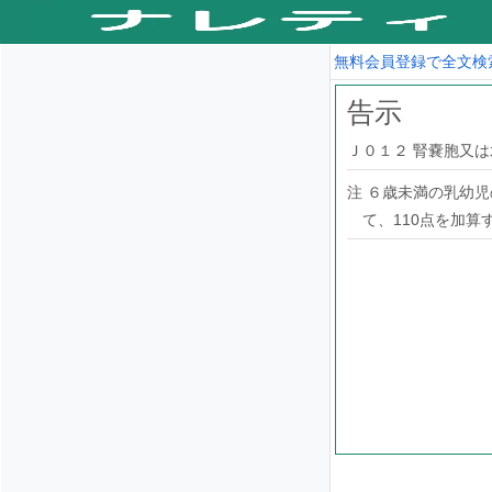
無料会員登録で全文検
告示
Ｊ０１２ 腎嚢胞又
注 ６歳未満の乳幼
て、110点を加算