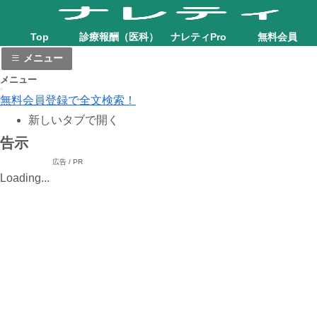
Top
診療報酬（医科）
ナレティPro
無料会員
メニュー
メニュー
無料会員登録で全文検索！
新しいタブで開く
告示
広告 / PR
Loading...