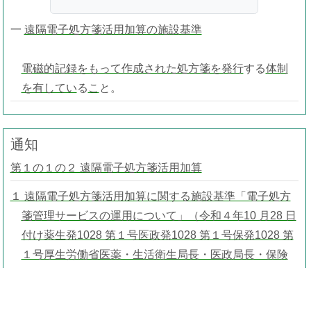
一
遠隔電子処方箋活用加算の施設基準
電磁的記録をもって作成された処方箋を発行
する
体制
を有してい
る
こ
と。
通知
第１の１の２ 遠隔電子処方箋活用加算
１ 遠隔電子処方箋活用加算に関する施設基準「電子処方
箋管理サービスの運用について」（令和４年10 月28 日
付け薬生発1028 第１号医政発1028 第１号保発1028 第
１号厚生労働省医薬・生活衛生局長・医政局長・保険
局長通知。）に基づく電子処方箋（以下「電子処方
箋」という。）を発行する体制又は調剤情報を電子処