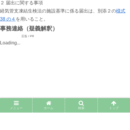
２ 届出に関する事項
経気管支凍結生検法の施設基準に係る届出は、別添２の
様式
38 の４
を用いること。
事務連絡（疑義解釈）
広告 / PR
Loading...
メニュー
ホーム
検索
トップ