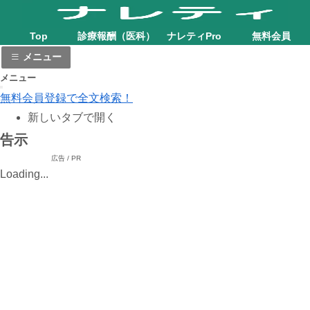
Top
診療報酬（医科）
ナレティPro
無料会員
メニュー
メニュー
無料会員登録で全文検索！
新しいタブで開く
告示
広告 / PR
Loading...