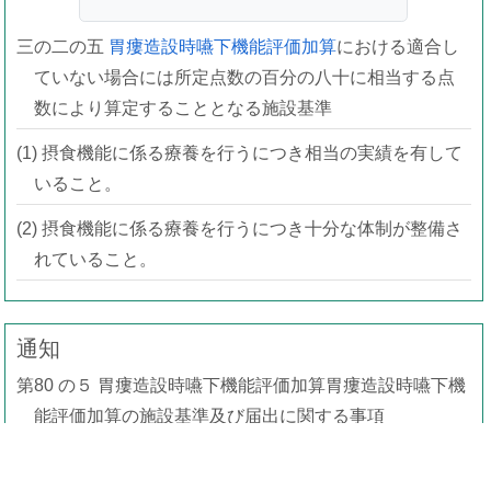
三の二の五
胃瘻造設時嚥下機能評価加算
における適合し
ていない場合には所定点数の百分の八十に相当する点
数により算定することとなる施設基準
(1) 摂食機能に係る療養を行うにつき相当の実績を有して
いること。
(2) 摂食機能に係る療養を行うにつき十分な体制が整備さ
れていること。
通知
第80 の５ 胃瘻造設時嚥下機能評価加算胃瘻造設時嚥下機
能評価加算の施設基準及び届出に関する事項
は、第79 の３医科点数表第２章第10 部手術の通則の16
に掲げる手術の例による。