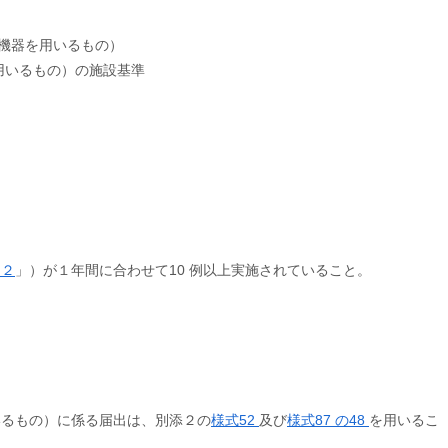
援機器を用いるもの）
用いるもの）の施設基準
－２
」）が１年間に合わせて10 例以上実施されていること。
いるもの）に係る届出は、別添２の
様式52
及び
様式87 の48
を用いるこ