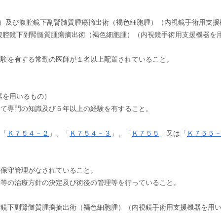
もの）及び腹腔鏡下副腎髄質腫瘍摘出術（褐色細胞腫）（内視鏡手術用支
腹腔鏡下副腎髄質腫瘍摘出術（褐色細胞腫）（内視鏡手術用支援機器を
経験を有する常勤の医師が１名以上配置されていること。
器を用いるもの）
いて専門の知識及び５年以上の経験を有すること。
、「
Ｋ７５４－２
」、「
Ｋ７５４－３
」、「
Ｋ７５５
」又は「
Ｋ７５５
に保守管理がなされていること。
応等の治療方針の決定及び術後の管理等を行っていること。
腔鏡下副腎髄質腫瘍摘出術（褐色細胞腫）（内視鏡手術用支援機器を用