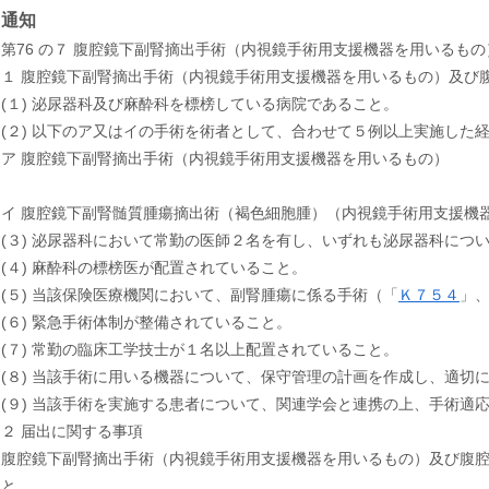
通知
第76 の７ 腹腔鏡下副腎摘出手術（内視鏡手術用支援機器を用いる
１ 腹腔鏡下副腎摘出手術（内視鏡手術用支援機器を用いるもの）及び
(１) 泌尿器科及び麻酔科を標榜している病院であること。
(２) 以下のア又はイの手術を術者として、合わせて５例以上実施した
ア 腹腔鏡下副腎摘出手術（内視鏡手術用支援機器を用いるもの）
イ 腹腔鏡下副腎髄質腫瘍摘出術（褐色細胞腫）（内視鏡手術用支援機
(３) 泌尿器科において常勤の医師２名を有し、いずれも泌尿器科につ
(４) 麻酔科の標榜医が配置されていること。
(５) 当該保険医療機関において、副腎腫瘍に係る手術（「
Ｋ７５４
」
(６) 緊急手術体制が整備されていること。
(７) 常勤の臨床工学技士が１名以上配置されていること。
(８) 当該手術に用いる機器について、保守管理の計画を作成し、適切
(９) 当該手術を実施する患者について、関連学会と連携の上、手術適
２ 届出に関する事項
腹腔鏡下副腎摘出手術（内視鏡手術用支援機器を用いるもの）及び腹
と。