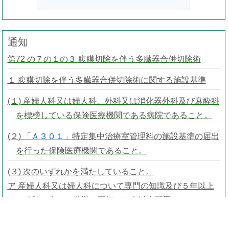
通知
第72 の７の１の３ 腹膜切除を伴う多臓器合併切除術
１ 腹膜切除を伴う多臓器合併切除術に関する施設基準
(１) 産婦人科又は婦人科、外科又は消化器外科及び麻酔科
を標榜している保険医療機関である病院であること。
(２) 「
Ａ３０１
」特定集中治療室管理料の施設基準の届出
を行った保険医療機関であること。
(３) 次のいずれかを満たしていること。
ア 産婦人科又は婦人科について専門の知識及び５年以上
の経験を有する常勤の医師が２名以上配置されてお
り、そのうち１名以上が産婦人科又は婦人科について
10 年以上の経験を有すること。