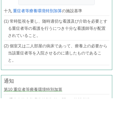
十九
重症者等療養環境特別加算
の施設基準
(1) 常時監視を要し、随時適切な看護及び介助を必要とす
る重症者等の看護を行うにつき十分な看護師等が配置
されていること。
(2) 個室又は二人部屋の病床であって、療養上の必要から
当該重症者等を入院させるのに適したものであるこ
と。
通知
第10 重症者等療養環境特別加算
１ 重症者等療養環境特別加算に関する施設基準
(１) 病院である保険医療機関の一般病棟（特殊疾患入院施