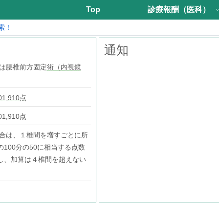
Top
診療報酬（医科）
索！
通知
又は腰椎前方固定
術（内視鏡
1,910点
01,910点
場合は、１椎間を増すごとに所
100分の50に相当する点数
し、加算は４椎間を超えない