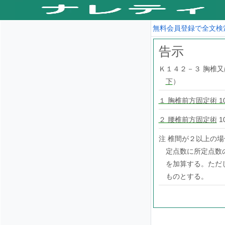
無料会員登録で全文検
告示
Ｋ１４２－３ 胸椎
下
）
１ 胸椎前方固定術 10
２ 腰椎前方固定術
1
注 椎間が２以上の
定点数に所定点数の
を加算する。ただ
ものとする。