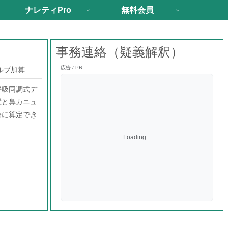
ナレティPro
無料会員
事務連絡（疑義解釈）
広告 / PR
ルブ加算
呼吸同調式デ
置と鼻カニュ
合に算定でき
Loading...