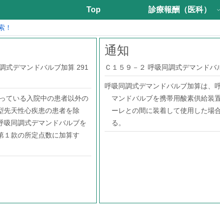
Top
診療報酬（医科）
索！
通知
調式デマンドバルブ加算 291
Ｃ１５９－２ 呼吸同調式デマンドバ
呼吸同調式デマンドバルブ加算は、
行っている入院中の患者以外の
マンドバルブを携帯用酸素供給装
型先天性心疾患の患者を除
ーレとの間に装着して使用した場
呼吸同調式デマンドバルブを
る。
第１款の所定点数に加算す