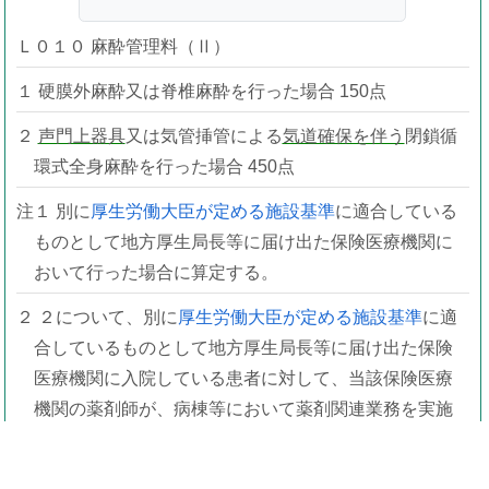
Ｌ０１０ 麻酔管理料（Ⅱ）
１ 硬膜外麻酔又は脊椎麻酔を行った場合 150点
２
声門上器具
又は気管挿管による
気道確保を伴う
閉鎖循
環式全身麻酔を行った場合 450点
注１ 別に
厚生労働大臣が定める施設基準
に適合している
ものとして地方厚生局長等に届け出た保険医療機関に
おいて行った場合に算定する。
２ ２について、別に
厚生労働大臣が定める施設基準
に適
合しているものとして地方厚生局長等に届け出た保険
医療機関に入院している患者に対して、当該保険医療
機関の薬剤師が、病棟等において薬剤関連業務を実施
している薬剤師等と連携して、周術期に必要な薬学的
管理を行った場合は、周術期薬剤管理加算として、75