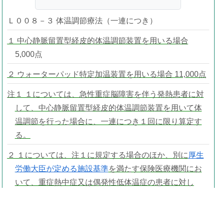
Ｌ００８－３ 体温調節療法（一連につき）
１ 中心静脈留置型経皮的体温調節装置を用いる場合
5,000点
２ ウォーターパッド特定加温装置を用いる場合 11,000点
注１ １については、急性重症脳障害を伴う発熱患者に対
して、中心静脈留置型経皮的体温調節装置を用いて体
温調節を行った場合に、一連につき１回に限り算定す
る。
２ １については、注１に規定する場合のほか、別に
厚生
労働大臣が定める施設基準
を満たす保険医療機関にお
いて、重症熱中症又は偶発性低体温症の患者に対し
て、中心静脈留置型経皮的体温調節装置を用いて体温
調節を行った場合に、一連につき１回に限り算定す