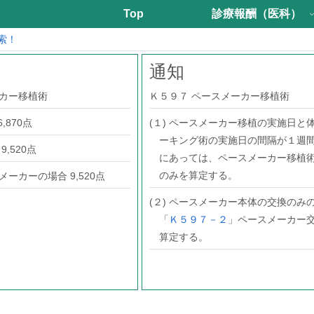
Top
診療報酬（医科）
索！
通知
ーカー移植術
Ｋ５９７ ペースメーカー移植術
,870点
(１) ペースメーカー移植の実施日と
ーキング術の実施日の間隔が１週
,520点
にあっては、ペースメーカー移植
のみを算定する。
ーカーの場合 9,520点
(２) ペースメーカー本体の交換のみ
「
Ｋ５９７－２
」ペースメーカー
算定する。