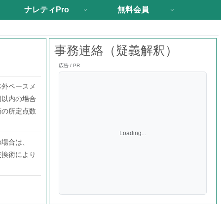
ナレティPro
無料会員
事務連絡（疑義解釈）
広告 / PR
体外ペースメ
間以内の場合
術の所定点数
Loading...
の場合は、
交換術により