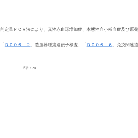
異的定量ＰＣＲ法により、真性赤血球増加症、本態性血小板血症及び原発
、「
Ｄ００６－２
」造血器腫瘍遺伝子検査、「
Ｄ００６－６
」免疫関連
広告 / PR