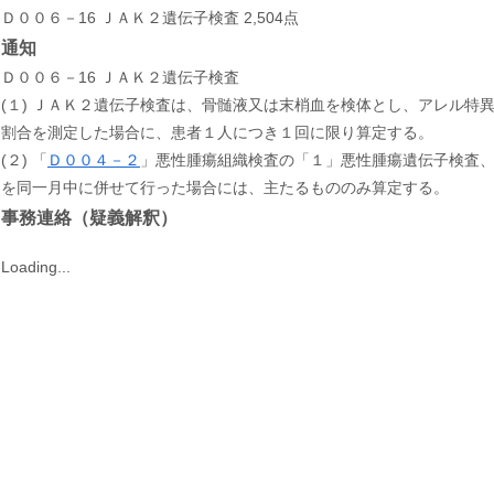
Ｄ００６－16 ＪＡＫ２遺伝子検査 2,504点
通知
Ｄ００６－16 ＪＡＫ２遺伝子検査
(１) ＪＡＫ２遺伝子検査は、骨髄液又は末梢血を検体とし、アレル特
割合を測定した場合に、患者１人につき１回に限り算定する。
(２) 「
Ｄ００４－２
」悪性腫瘍組織検査の「１」悪性腫瘍遺伝子検査
を同一月中に併せて行った場合には、主たるもののみ算定する。
事務連絡（疑義解釈）
Loading...