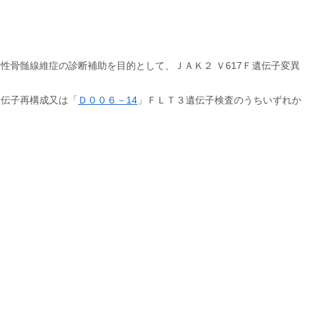
性骨髄線維症の診断補助を目的として、ＪＡＫ２ Ｖ617Ｆ遺伝子変異
遺伝子再構成又は「
Ｄ００６－14
」ＦＬＴ３遺伝子検査のうちいずれか