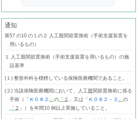
通知
第57 の10 の１の２ 人工股関節置換術（手術支援装置を
用いるもの）
１ 人工股関節置換術（手術支援装置を用いるもの）の施
設基準
(１) 整形外科を標榜している保険医療機関であること。
(２) 当該保険医療機関において、人工
股
関節置換術に係る
手術（「
Ｋ０８２
」
の
「２
」又は「
Ｋ０８２－３
」
の
「２
」）を年間10 例以上実施していること。
(３) 整形外科について専門の知識及び５年以上の経験を有
する常勤の医師が２名以上配置されていること。