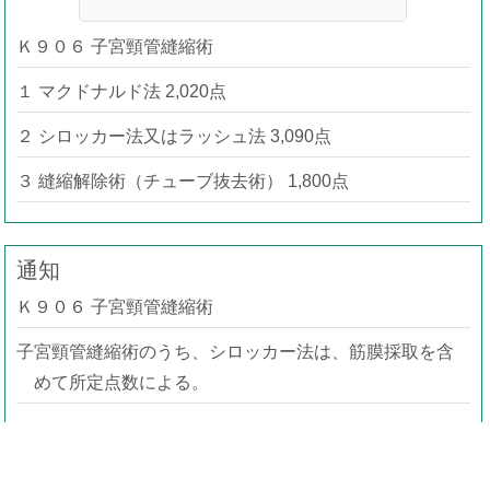
Ｋ９０６ 子宮頸管縫縮術
１ マクドナルド法 2,020点
２ シロッカー法又はラッシュ法 3,090点
３ 縫縮解除術（チューブ抜去術） 1,800点
通知
Ｋ９０６ 子宮頸管縫縮術
子宮頸管縫縮術のうち、シロッカー法は、筋膜採取を含
めて所定点数による。
事務連絡（疑義解釈）