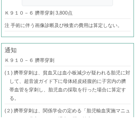
Ｋ９１０－６ 臍帯穿刺 3,800点
注 手術に伴う画像診断及び検査の費用は算定しない。
通知
Ｋ９１０－６ 臍帯穿刺
(１) 臍帯穿刺は、貧血又は血小板減少が疑われる胎児に対
して、超音波ガイド下に母体経皮経腹的に子宮内の臍
帯血管を穿刺し、胎児血の採取を行った場合に算定す
る。
(２) 臍帯穿刺は、関係学会の定める「胎児輸血実施マニュ
アル」を遵守している場合に限り算定する。