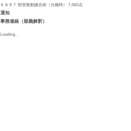
Ｋ８９７ 頸管裂創縫合術（分娩時） 7,060点
通知
事務連絡（疑義解釈）
Loading...