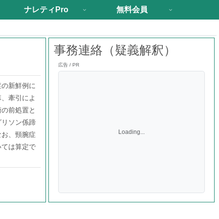
ナレティPro
無料会員
事務連絡（疑義解釈）
広告 / PR
症の新鮮例に
麻、牽引によ
術の前処置と
グリソン係蹄
Loading...
なお、頸腕症
いては算定で