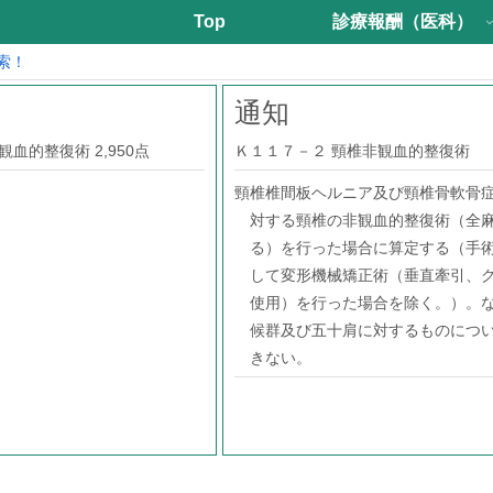
Top
診療報酬（医科）
索！
通知
血的整復術 2,950点
Ｋ１１７－２ 頸椎非観血的整復術
頸椎椎間板ヘルニア及び頸椎骨軟骨
対する頸椎の非観血的整復術（全
る）を行った場合に算定する（手
して変形機械矯正術（垂直牽引、
使用）を行った場合を除く。）。
候群及び五十肩に対するものにつ
きない。