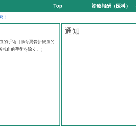
Top
診療報酬（医科）
索！
通知
観血的手術（腸骨翼骨折観血的
折観血的手術を除く。）