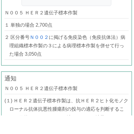
Ｎ００５ ＨＥＲ２遺伝子標本作製
１ 単独の場合 2,700点
２ 区分番号
Ｎ００２
に掲げる免疫染色（免疫抗体法）病
理組織標本作製の３による病理標本作製を併せて行っ
た場合 3,050点
通知
Ｎ００５ ＨＥＲ２遺伝子標本作製
(１) ＨＥＲ２遺伝子標本作製は、抗ＨＥＲ２ヒト化モノク
ローナル抗体抗悪性腫瘍剤の投与の適応を判断するこ
とを目的として、ＦＩＳＨ法、ＳＩＳＨ法又はＣＩＳ
Ｈ法により遺伝子増幅標本作製を行った場合に、当該