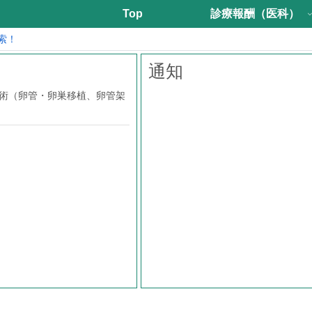
Top
診療報酬（医科）
索！
通知
手術（卵管・卵巣移植、卵管架