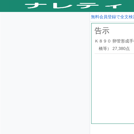
無料会員登録で全文検
告示
Ｋ８９０ 卵管形成
橋等） 27,380点