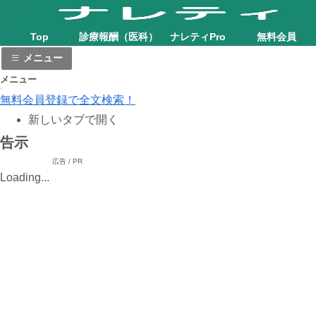
Top
診療報酬（医科）
ナレティPro
無料会員
メニュー
メニュー
無料会員登録で全文検索！
新しいタブで開く
告示
広告 / PR
Loading...