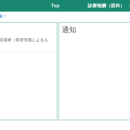
Top
診療報酬（医科）
索！
通知
窄拡張術（気管支鏡によるも