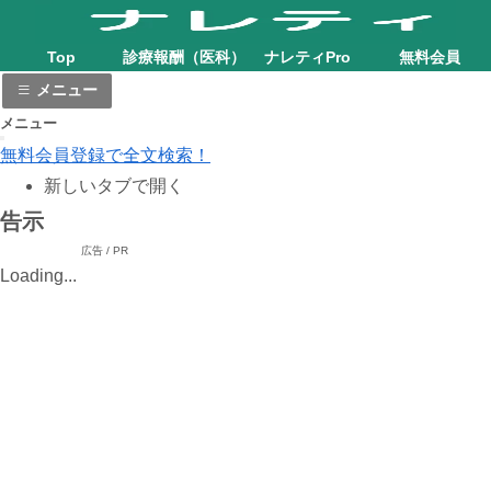
Top
診療報酬（医科）
ナレティPro
無料会員
メニュー
メニュー
無料会員登録で全文検索！
新しいタブで開く
告示
広告 / PR
Loading...