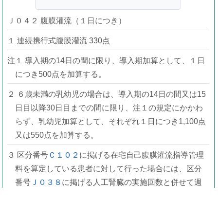
Ｊ０４２ 腹膜灌流（１日につき）
１ 連続携行式腹膜灌流 330点
注１ 導入期の14日の間に限り、導入期加算として、１日
につき500点を加算する。
２ ６歳未満の乳幼児の場合は、導入期の14日の間又は15
日目以降30日目までの間に限り、注１の規定にかかわ
らず、乳幼児加算として、それぞれ１日につき1,100点
又は550点を加算する。
３ 区分番号
Ｃ１０２
に掲げる在宅自己腹膜灌流指導管理
料を算定している患者に対して行った場合には、区分
番号
Ｊ０３８
に掲げる人工腎臓の実施回数と併せて週
１回に限り、算定する。
２ その他の腹膜灌流 1,100点