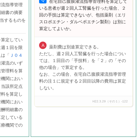
在宅自己腹膜灌流指導管理料を算定して
灌流指導管理
いる患者が週２回人工腎臓を行った場合、２
明細書の摘要
回の手技は算定できないが、包括薬剤（エリ
該当するものを
スロポエチン・ダルベポエチン製剤）は別に
算定してよいか。
を算定してい
薬剤費は別途算定できる。
は週１回を限
ただし、週２回人工腎臓を行った場合につい
又は「
Ｊ０４
ては、１回目の「手技料」を「２」の「その
膜灌流のいず
他の場合」で算定する。
該管理料を算
なお、この場合、在宅自己腹膜灌流指導管理
療機関におい
料の注１に規定する２回目以降の費用は算定
、当該所定点
しない。
理料を算定し
療機関におい
H22.3.29（その１）-122
報酬明細書の
算定している
医療機関での