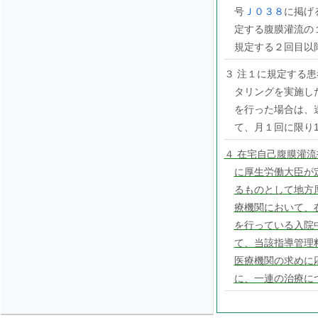
号
Ｊ０３８
に掲げ
定する腹膜灌流の
規定する２回目以
３ 注１に規定する
タリングを実施し
を行った場合は、
て、月１回に限り
４ 在宅自己腹膜灌
に厚生労働大臣が
るものとして地方
療機関において、
を行っている入院
て、当該指導管理
医療機関の求めに
に、一連の治療に