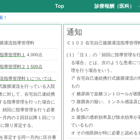
Top
診療報酬（医科）
索！
通知
腹膜灌流指導管理料
Ｃ１０２ 在宅自己腹膜灌流指導管理
流指導管理料１
4,000点
(１) 「注１」の「頻回に指導管理を
る場合」とは、次のような患者に
導管理料２ 1,500点
理を行う場合をいう。
ア 在宅自己連続携行式腹膜灌流の
流指導管理料１については、
もの
式腹膜灌流を行っている入院
イ 糖尿病で血糖コントロールが困
者に対して、在宅自己連続携
ウ 腹膜炎の疑い、トンネル感染及
する指導管理を行った場合に
あるもの
、頻回に指導管理を行う必要
エ 腹膜の透析効率及び除水効率が
一月内の２回目以降１回につ
ているもの
２回に限り算定する。
オ その他医師が特に必要と認める
を算定する同一月内に区分番