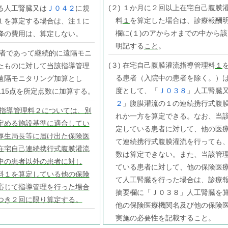
(２) １か月に２回以上在宅自己腹膜
る人工腎臓又は
Ｊ０４２
に規
料
１
を算定した場合は、診療報酬
１を算定する場合は、注１に
欄に(１)のアからオまでの中から
降の費用は、算定しない。
明記する
こと
。
患者であって継続的に遠隔モニ
(３) 在宅自己腹膜灌流指導管理料
１
たものに対して当該指導管理
る患者（入院中の患者を除く。）
遠隔モニタリング加算とし
度として、「
Ｊ０３８
」人工腎臓
115点を所定点数に加算する。
２
」腹膜灌流の１の連続携行式腹
流指導管理料２については、別
れか一方を算定できる。なお、当
定める施設基準に適合してい
定している患者に対して、他の医
厚生局長等に届け出た保険医
て連続携行式腹膜灌流を行っても
在宅自己連続携行式腹膜灌流
数は算定できない。また、当該管
中の患者以外の患者に対し
ている患者に対して、他の保険医
料１を算定している他の保険
て人工腎臓を行った場合は、診療
応じて指導管理を行った場合
摘要欄に「Ｊ０３８」人工腎臓を
つき２回に限り算定する。
他の保険医療機関名及び他の保険
実施の必要性を記載すること。