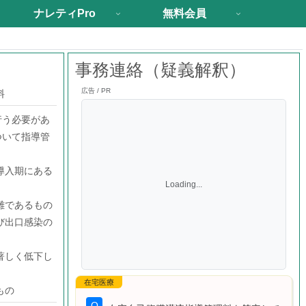
ナレティPro
無料会員
事務連絡（疑義解釈）
広告 / PR
料
行う必要があ
ついて指導管
導入期にある
Loading...
難であるもの
び出口感染の
著しく低下し
もの