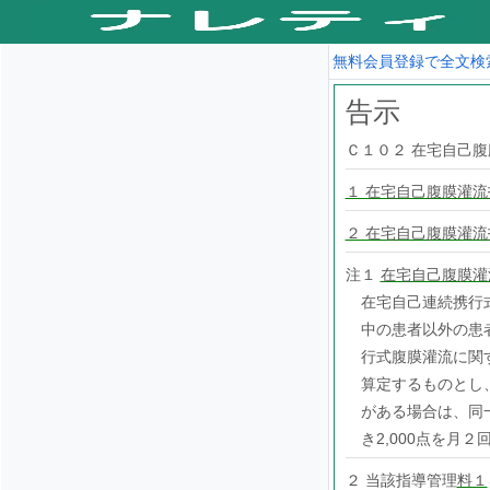
無料会員登録で全文検
告示
Ｃ１０２ 在宅自己
１ 在宅自己腹膜灌
２ 在宅自己腹膜灌流指
注１
在宅自己腹膜灌
在宅自己連続携行
中の患者以外の患
行式腹膜灌流に関
算定するものとし
がある場合は、同
き2,000点を月
２ 当該指導管理
料１