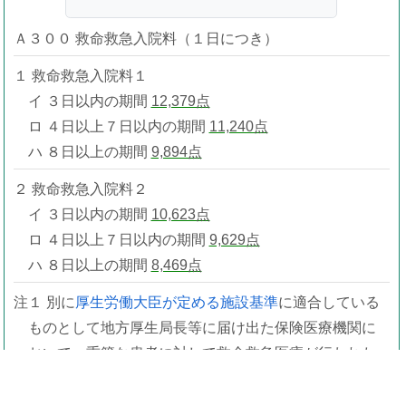
Ａ３００ 救命救急入院料（１日につき）
１ 救命救急入院料１
イ ３日以内の期間
12,379点
ロ ４日以上７日以内の期間
11,240点
ハ ８日以上の期間
9,894点
２ 救命救急入院料２
イ ３日以内の期間
10,623点
ロ ４日以上７日以内の期間
9,629点
ハ ８日以上の期間
8,469点
注１ 別に
厚生労働大臣が定める施設基準
に適合している
ものとして地方厚生局長等に届け出た保険医療機関に
おいて、重篤な患者に対して救命救急医療が行われた
場合に、当該基準に係る区分に従い、14日（
広範囲熱
傷特定集中治療管理
が
必要な
状態の患者（
注12
に
規定