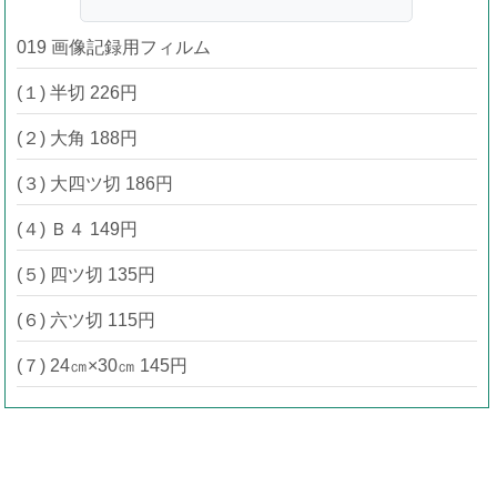
019 画像記録用フィルム
(１) 半切 226円
(２) 大角 188円
(３) 大四ツ切 186円
(４) Ｂ４ 149円
(５) 四ツ切 135円
(６) 六ツ切 115円
(７) 24㎝×30㎝ 145円
通知