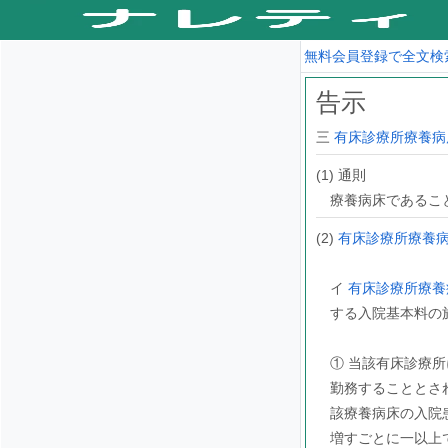
無料会員登録で全文検
告示
三
有床診療所療養病
(1) 通則
療養病床であるこ
(2)
有床診療所療養
イ
有床診療所療養
する入院基本料の
① 当該有床診療
勤務することとさ
該療養病床の入院
増すごとに一以上