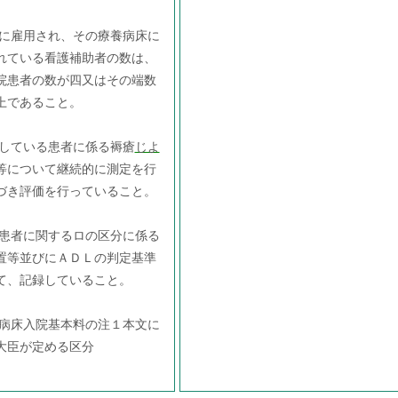
所に雇用され、その療養病床に
れている看護補助者の数は、
院患者の数が四又はその端数
上であること。
院している患者に係る褥瘡
じよ
等について継続的に測定を行
づき評価を行っていること。
院患者に関するロの区分に係る
置等並びにＡＤＬの判定基準
て、記録していること。
養病床入院基本料の注１本文に
大臣が定める区分