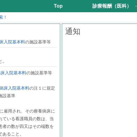
Top
診療報酬（医科）
索！
通知
床入院基本料
の施設基準等
と。
病床入院基本料
の施設基準等
病床入院基本料
の注１に規定
施設基準
所に雇用され、その療養病床に
れている看護職員の数は、当
患者の数が四又はその端数を
であること。