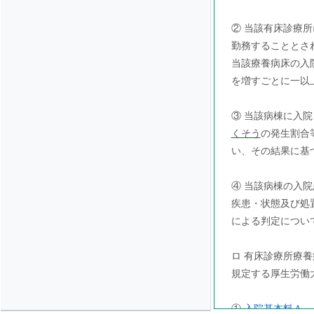
② 当該有床診療
勤務することとさ
当該療養病床の入
を増すごとに一以
③ 当該病棟に入
くそう
の発生割合
い、その結果に基
④ 当該病棟の入
疾患・状態及び処
による判定につい
ロ 有床診療所療
規定する厚生労働
①
入院基本料Ａ