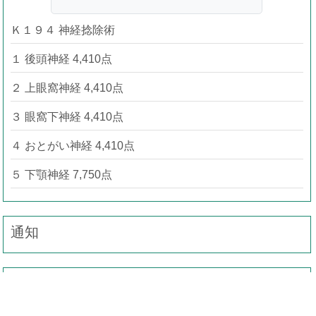
Ｋ１９４ 神経捻除術
１ 後頭神経 4,410点
２ 上眼窩神経 4,410点
３ 眼窩下神経 4,410点
４ おとがい神経 4,410点
５ 下顎神経 7,750点
通知
事務連絡（疑義解釈）