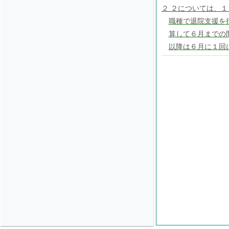
２ ２については、
職種で退院支援を
算して６月までの
以降は６月に１回