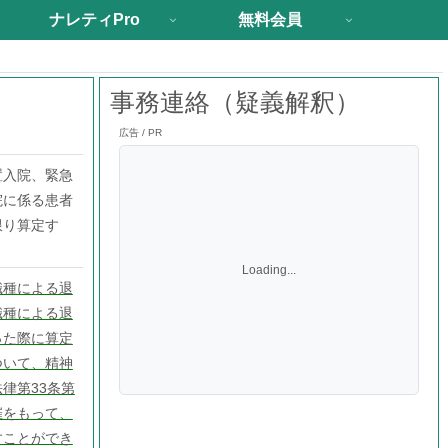
ナレティPro
無料会員
事務連絡（疑義解釈）
広告 / PR
置入院、緊急
院に係る患者
限り算定す
Loading...
職種による退
職種による退
った際に算定
ついて、精神
律第33条第
催をもって、
すことができ