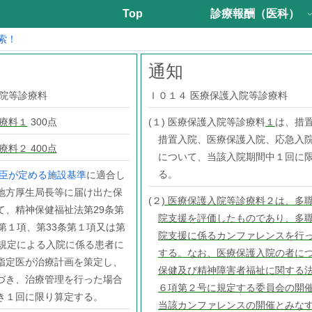
Top
診療報酬（医科）
索！
通知
入院等診療料
Ｉ０１４ 医療保護入院等診療料
療料１
300点
(１) 医療保護入院等診療料
１
は、措
措置入院、医療保護入院、応急入
料２ 400点
について、当該入院期間中１回に
る。
臣が定める施設基準
に適合し
地方厚生局長等に届け出た保
(２
) 医療保護入院等診療料２は、多
て、精神保健福祉法第29条第
院支援を評価したものであり、多
第１項、第33条第１項又は第
院支援に係るカンファレンスを行
の規定による入院に係る患者に
する。なお、医療保護入院の者に
指定医が治療計画を策定し、
保健及び精神障害者福祉に関する法
づき、治療管理を行った場合
６項第２号に規定する委員会の開
き１回に限り算定する。
当該カンファレンスの開催とみな