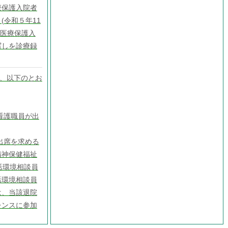
療保護入院者
(令和５年11
る医療保護入
写しを診療録
は、以下のとお
看護職員が出
出席を求める
精神保健福祉
活環境相談員
活環境相談員
は、当該退院
レンスに参加