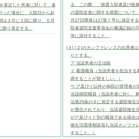
る。この際、「措置入院者及び医
１を算定した患者に対して、多
の退院促進に関する措置について」
行った場合に、入院日から起
月27日障発1127第７号)に規定す
間は３月に１回に限り、６月
院者退院支援委員会の審議記録の
に限り算定する。
等に添付すること。
(３) (２)のカンファレンスの出席者
りとする。
ア 当該患者の主治医
イ 看護職員（当該患者を担当する
席することが望ましい。）
ウ ア及びイ以外の病院の管理者が
当該病院職員（当該患者に対し、
法第29条の６に規定する退院後生
が選任されており、当該退院後生
がア及びイと別の職員である場合
後生活環境相談員も当該カンファ
すること。）