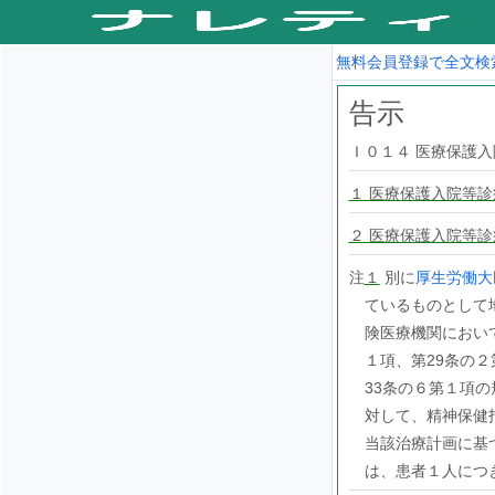
無料会員登録で全文検
告示
Ｉ０１４ 医療保護
１ 医療保護入院等診
２ 医療保護入院等診療
注
１
別に
厚生労働大
ているものとして
険医療機関におい
１項、第29条の２
33条の６第１項
対して、精神保健
当該治療計画に基
は、患者１人につ