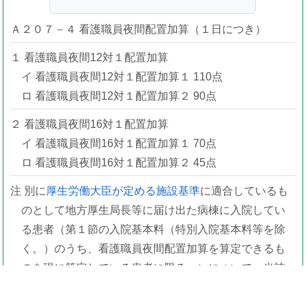
Ａ２０７－４ 看護職員夜間配置加算（１日につき）
１ 看護職員夜間12対１配置加算
イ 看護職員夜間12対１配置加算１ 110点
ロ 看護職員夜間12対１配置加算２ 90点
２ 看護職員夜間16対１配置加算
イ 看護職員夜間16対１配置加算１ 70点
ロ 看護職員夜間16対１配置加算２ 45点
注 別に
厚生労働大臣が定める施設基準
に適合しているも
のとして地方厚生局長等に届け出た病棟に入院してい
る患者（第１節の入院基本料（特別入院基本料等を除
く。）のうち、看護職員夜間配置加算を算定できるも
のを現に算定している患者に限る。）について、当該
基準に係る区分に従い、入院した日から起算して14日
を限度として所定点数に加算する。