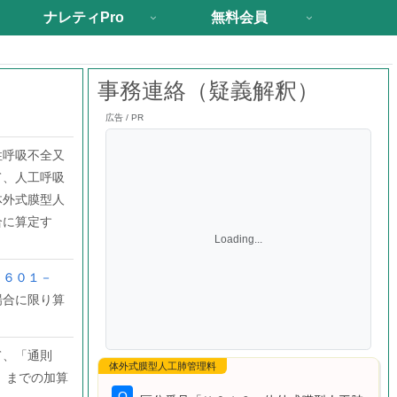
ナレティPro
無料会員
事務連絡（疑義解釈）
広告 / PR
性呼吸不全又
て、人工呼吸
体外式膜型人
合に算定す
Loading...
Ｋ６０１－
場合に限り算
て、「通則
」までの加算