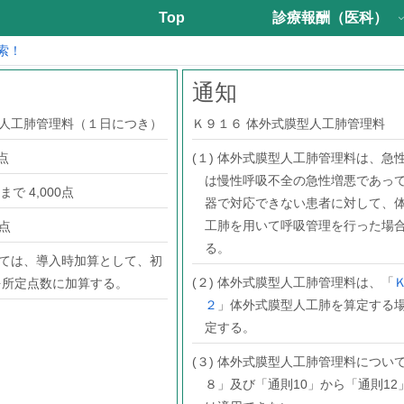
Top
診療報酬（医科）
索！
通知
型人工肺管理料（１日につき）
Ｋ９１６ 体外式膜型人工肺管理料
点
(１) 体外式膜型人工肺管理料は、急
は慢性呼吸不全の急性増悪であっ
で 4,000点
器で対応できない患者に対して、
工肺を用いて呼吸管理を行った場
0点
る。
いては、導入時加算として、初
(２) 体外式膜型人工肺管理料は、「
点を所定点数に加算する。
２
」体外式膜型人工肺を算定する
定する。
(３) 体外式膜型人工肺管理料につい
８」及び「通則10」から「通則12