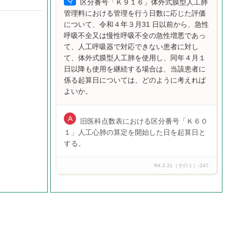
区分番号「Ｋ９１６」体外式膜型人工肺
管理料における管理を行う日数に応じた評価
について、令和４年３月31 日以前から、急性
呼吸不全又は慢性呼吸不全の急性増悪であっ
て、人工呼吸器で対応できない患者に対し
て、体外式膜型人工肺を使用し、同年４月１
日以降も使用を継続する場合は、当該患者に
係る起算日については、どのように考えれば
よいか。
旧医科点数表における区分番号「Ｋ６０
１」人工心肺の算定を開始した日を起算日と
する。
R4.3.31（その１）-247