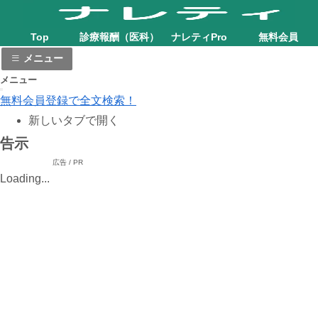
Top
診療報酬（医科）
ナレティPro
無料会員
メニュー
メニュー
無料会員登録で全文検索！
新しいタブで開く
告示
広告 / PR
Loading...