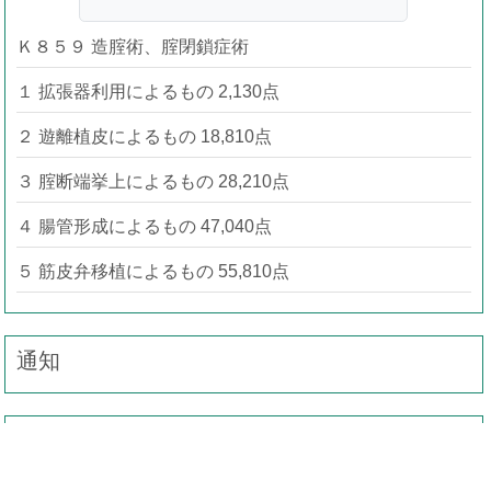
Ｋ８５９ 造腟術、腟閉鎖症術
１ 拡張器利用によるもの 2,130点
２ 遊離植皮によるもの 18,810点
３ 腟断端挙上によるもの 28,210点
４ 腸管形成によるもの 47,040点
５ 筋皮弁移植によるもの 55,810点
通知
事務連絡（疑義解釈）