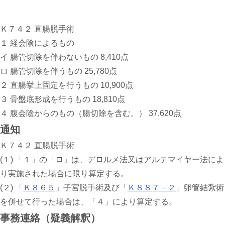
Ｋ７４２ 直腸脱手術
１ 経会陰によるもの
イ 腸管切除を伴わないもの 8,410点
ロ 腸管切除を伴うもの 25,780点
２ 直腸挙上固定を行うもの 10,900点
３ 骨盤底形成を行うもの 18,810点
４ 腹会陰からのもの（腸切除を含む。） 37,620点
通知
Ｋ７４２ 直腸脱手術
(１) 「１」の「ロ」は、デロルメ法又はアルテマイヤー法によ
り実施された場合に限り算定する。
(２) 「
Ｋ８６５
」子宮脱手術及び「
Ｋ８８７－２
」卵管結紮術
を併せて行った場合は、「４」により算定する。
事務連絡（疑義解釈）