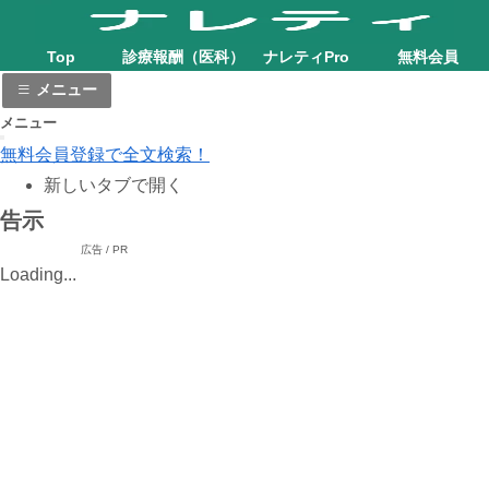
Top
診療報酬（医科）
ナレティPro
無料会員
メニュー
メニュー
無料会員登録で全文検索！
新しいタブで開く
告示
広告 / PR
Loading...