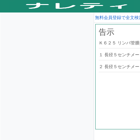
無料会員登録で全文検
告示
Ｋ６２５ リンパ管腫
１ 長径５センチメート
２ 長径５センチメート