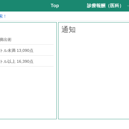
Top
診療報酬（医科）
索！
通知
摘出術
ル未満 13,090点
ル以上 16,390点