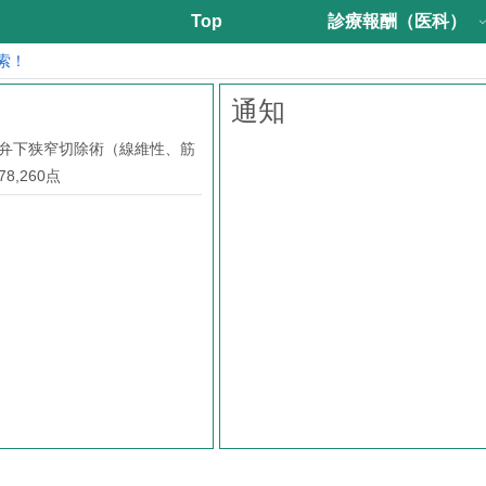
Top
診療報酬（医科）
索！
通知
脈弁下狭窄切除術（線維性、筋
8,260点