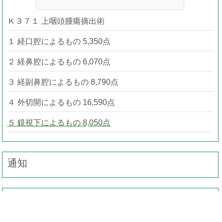
Ｋ３７１ 上咽頭腫瘍摘出術
１ 経口腔によるもの 5,350点
２ 経鼻腔によるもの 6,070点
３ 経副鼻腔によるもの 8,790点
４ 外切開によるもの 16,590点
５ 鏡視下によるもの 8,050点
通知
事務連絡（疑義解釈）