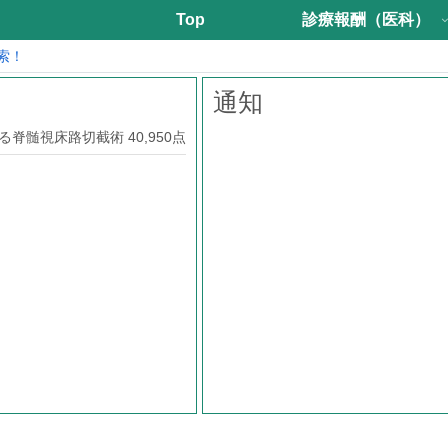
Top
診療報酬（医科）
索！
通知
脊髄視床路切截術 40,950点